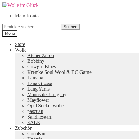
Zur
Zum
Navigation
Inhalt
Mein Konto
springen
springen
Suchen
Suchen
nach:
Menü
Store
Wolle
Atelier Zitron
Bobbiny
Cowgirl Blues
Kremke Soul Wool & BC Garne
Lamana
Lana Grossa
Lang Yarns
Manos del Uruguay
Mayflower
Opal Sockenwolle
pascuali
Sandnesgarn
SALE
Zubehör
CocoKnits