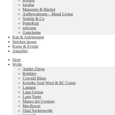
Knöpfe
lovafur
Magazine & Bücher
Aufbewahrung – Muud Living
Nadeln & Co
PetiteKnit
solwang
Gutscheine
Kits & Anleitungen
Stricken lassen
Kurse & Events
Aktuelles
Store
Wolle
Atelier Zitron
Bobbiny
Cowgirl Blues
Kremke Soul Wool & BC Garne
Lamana
Lana Grossa
Lang Yarns
Manos del Uruguay
Mayflower
Opal Sockenwolle