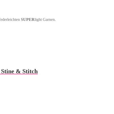
federleichten
SUPER
light Garnen.
Stine & Stitch