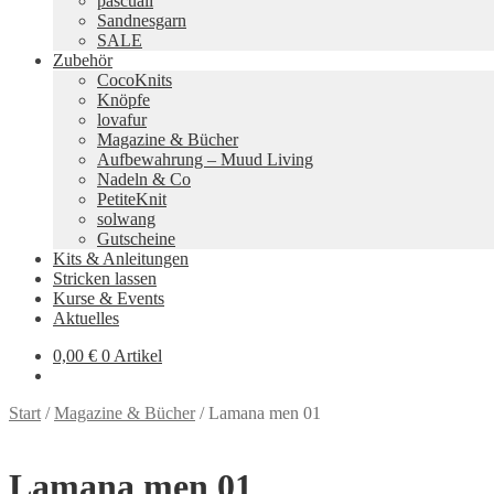
pascuali
Sandnesgarn
SALE
Zubehör
CocoKnits
Knöpfe
lovafur
Magazine & Bücher
Aufbewahrung – Muud Living
Nadeln & Co
PetiteKnit
solwang
Gutscheine
Kits & Anleitungen
Stricken lassen
Kurse & Events
Aktuelles
0,00
€
0 Artikel
Start
/
Magazine & Bücher
/
Lamana men 01
Lamana men 01