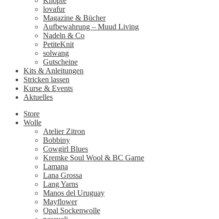
Knöpfe
lovafur
Magazine & Bücher
Aufbewahrung – Muud Living
Nadeln & Co
PetiteKnit
solwang
Gutscheine
Kits & Anleitungen
Stricken lassen
Kurse & Events
Aktuelles
Store
Wolle
Atelier Zitron
Bobbiny
Cowgirl Blues
Kremke Soul Wool & BC Garne
Lamana
Lana Grossa
Lang Yarns
Manos del Uruguay
Mayflower
Opal Sockenwolle