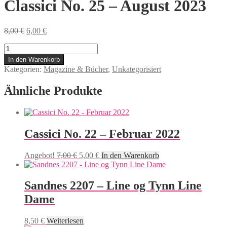
Classici No. 25 – August 2023
Ursprünglicher
Aktueller
8,00
€
6,00
€
Preis
Preis
Classici
war:
ist:
No.
8,00 €
6,00 €.
In den Warenkorb
25
Kategorien:
Magazine & Bücher
,
Unkategorisiert
-
August
Ähnliche Produkte
2023
Menge
Cassici No. 22 – Februar 2022
Ursprünglicher
Aktueller
Angebot!
7,00
€
5,00
€
In den Warenkorb
Preis
Preis
war:
ist:
7,00 €
5,00 €.
Sandnes 2207 – Line og Tynn Line
Dame
8,50
€
Weiterlesen