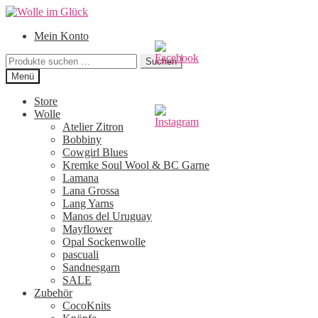
Zur
Zum
Navigation
Inhalt
Mein Konto
springen
springen
Suchen
Suchen
nach:
Menü
Store
Wolle
Atelier Zitron
Bobbiny
Cowgirl Blues
Kremke Soul Wool & BC Garne
Lamana
Lana Grossa
Lang Yarns
Manos del Uruguay
Mayflower
Opal Sockenwolle
pascuali
Sandnesgarn
SALE
Zubehör
CocoKnits