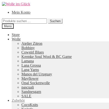
Zur
Zum
Navigation
Inhalt
Mein Konto
springen
springen
Suchen
Suchen
nach:
Menü
Store
Wolle
Atelier Zitron
Bobbiny
Cowgirl Blues
Kremke Soul Wool & BC Garne
Lamana
Lana Grossa
Lang Yarns
Manos del Uruguay
Mayflower
Opal Sockenwolle
pascuali
Sandnesgarn
SALE
Zubehör
CocoKnits