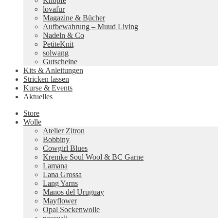
Knöpfe
lovafur
Magazine & Bücher
Aufbewahrung – Muud Living
Nadeln & Co
PetiteKnit
solwang
Gutscheine
Kits & Anleitungen
Stricken lassen
Kurse & Events
Aktuelles
Store
Wolle
Atelier Zitron
Bobbiny
Cowgirl Blues
Kremke Soul Wool & BC Garne
Lamana
Lana Grossa
Lang Yarns
Manos del Uruguay
Mayflower
Opal Sockenwolle