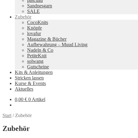
pascuali
Sandnesgarn
SALE
Zubehör
CocoKnits
Knöpfe
lovafur
Magazine & Bücher
Aufbewahrung – Muud Living
Nadeln & Co
PetiteKnit
solwang
Gutscheine
Kits & Anleitungen
Stricken lassen
Kurse & Events
Aktuelles
0,00
€
0 Artikel
Start
/
Zubehör
Zubehör