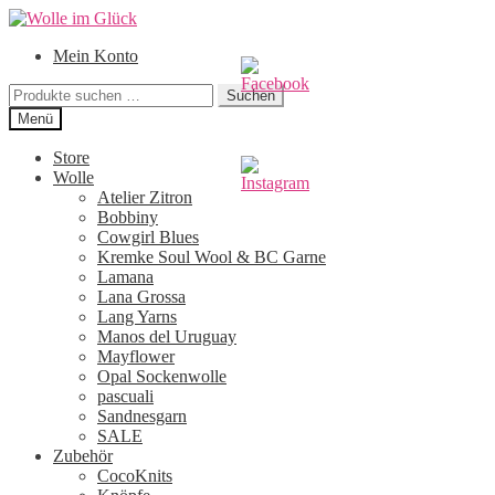
Zur
Zum
Navigation
Inhalt
Mein Konto
springen
springen
Suchen
Suchen
nach:
Menü
Store
Wolle
Atelier Zitron
Bobbiny
Cowgirl Blues
Kremke Soul Wool & BC Garne
Lamana
Lana Grossa
Lang Yarns
Manos del Uruguay
Mayflower
Opal Sockenwolle
pascuali
Sandnesgarn
SALE
Zubehör
CocoKnits