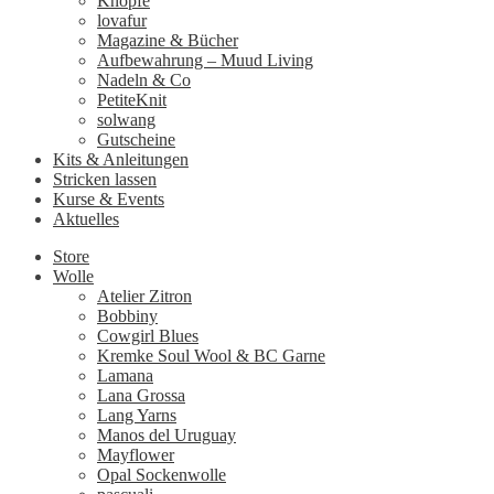
Knöpfe
lovafur
Magazine & Bücher
Aufbewahrung – Muud Living
Nadeln & Co
PetiteKnit
solwang
Gutscheine
Kits & Anleitungen
Stricken lassen
Kurse & Events
Aktuelles
Store
Wolle
Atelier Zitron
Bobbiny
Cowgirl Blues
Kremke Soul Wool & BC Garne
Lamana
Lana Grossa
Lang Yarns
Manos del Uruguay
Mayflower
Opal Sockenwolle