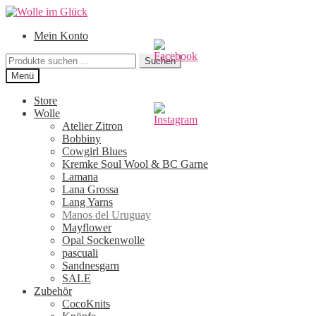
Zur
Zum
Navigation
Inhalt
Mein Konto
springen
springen
Suchen
Suchen
nach:
Menü
Store
Wolle
Atelier Zitron
Bobbiny
Cowgirl Blues
Kremke Soul Wool & BC Garne
Lamana
Lana Grossa
Lang Yarns
Manos del Uruguay
Mayflower
Opal Sockenwolle
pascuali
Sandnesgarn
SALE
Zubehör
CocoKnits