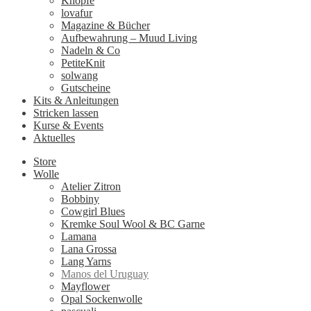
Knöpfe
lovafur
Magazine & Bücher
Aufbewahrung – Muud Living
Nadeln & Co
PetiteKnit
solwang
Gutscheine
Kits & Anleitungen
Stricken lassen
Kurse & Events
Aktuelles
Store
Wolle
Atelier Zitron
Bobbiny
Cowgirl Blues
Kremke Soul Wool & BC Garne
Lamana
Lana Grossa
Lang Yarns
Manos del Uruguay
Mayflower
Opal Sockenwolle