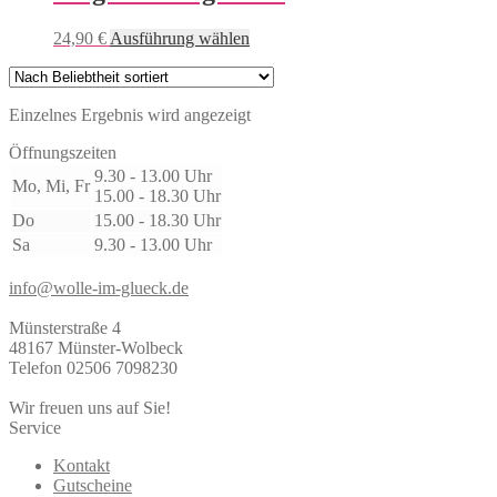
Dieses
24,90
€
Ausführung wählen
Produkt
weist
mehrere
Einzelnes Ergebnis wird angezeigt
Varianten
auf.
Öffnungszeiten
Die
9.30 - 13.00 Uhr
Optionen
Mo, Mi, Fr
15.00 - 18.30 Uhr
können
auf
Do
15.00 - 18.30 Uhr
der
Sa
9.30 - 13.00 Uhr
Produktseite
gewählt
info@wolle-im-glueck.de
werden
Münsterstraße 4
48167 Münster-Wolbeck
Telefon 02506 7098230
Wir freuen uns auf Sie!
Service
Kontakt
Gutscheine