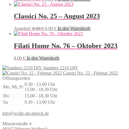
Preis
Preis
war:
ist:
6,50 €
6,00 €.
Classici No. 25 – August 2023
Ursprünglicher
Aktueller
Angebot!
8,00
€
6,00
€
In den Warenkorb
Preis
Preis
war:
ist:
8,00 €
6,00 €.
Filati Home No. 76 – Oktober 2023
8,00
€
In den Warenkorb
Sandnes 2210 DIY
Cassici No. 22 - Februar 2022
Öffnungszeiten
9.30 - 13.00 Uhr
Mo, Mi, Fr
15.00 - 18.30 Uhr
Do
15.00 - 18.30 Uhr
Sa
9.30 - 13.00 Uhr
info@wolle-im-glueck.de
Münsterstraße 4
48167 Münster-Wolbeck