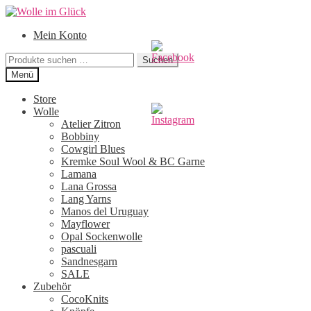
Zur
Zum
Navigation
Inhalt
Mein Konto
springen
springen
Suchen
Suchen
nach:
Menü
Store
Wolle
Atelier Zitron
Bobbiny
Cowgirl Blues
Kremke Soul Wool & BC Garne
Lamana
Lana Grossa
Lang Yarns
Manos del Uruguay
Mayflower
Opal Sockenwolle
pascuali
Sandnesgarn
SALE
Zubehör
CocoKnits