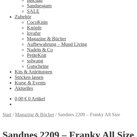
pascuali
Sandnesgarn
SALE
Zubehör
CocoKnits
Knöpfe
lovafur
Magazine & Bücher
Aufbewahrung – Muud Living
Nadeln & Co
PetiteKnit
solwang
Gutscheine
Kits & Anleitungen
Stricken lassen
Kurse & Events
Aktuelles
0,00
€
0 Artikel
Start
/
Magazine & Bücher
/
Sandnes 2209 – Franky All Size
Sandnes 2209 – Franky All Size