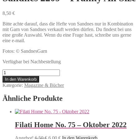
8,50
€
Bitte achte darauf, dass die Hefte von Sandnes nur in Kombination
mit Garn von Sandnes verkauft werden dürfen. Du findest bei uns
eine große Auswahl. Wenn du eine Frage hast, schreibe uns gerne
eine e-mail.
Fotos: © SandnesGarn
Verfügbar bei Nachbestellung
Sandnes
2209
In den Warenkorb
-
Kategorie:
Magazine & Bücher
Franky
All
Ähnliche Produkte
Size
Menge
Filati Home No. 75 – Oktober 2022
Ursprünglicher
Aktueller
Angebot!
6,50
€
6,00
€
In den Warenkorb