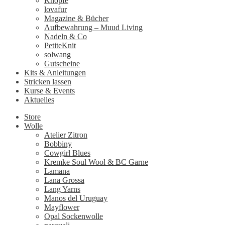
Knöpfe
lovafur
Magazine & Bücher
Aufbewahrung – Muud Living
Nadeln & Co
PetiteKnit
solwang
Gutscheine
Kits & Anleitungen
Stricken lassen
Kurse & Events
Aktuelles
Store
Wolle
Atelier Zitron
Bobbiny
Cowgirl Blues
Kremke Soul Wool & BC Garne
Lamana
Lana Grossa
Lang Yarns
Manos del Uruguay
Mayflower
Opal Sockenwolle