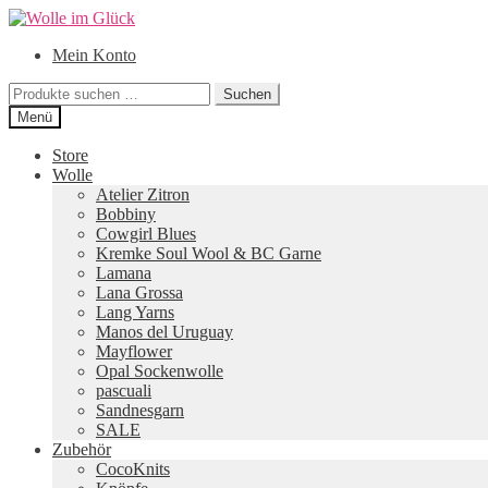
Zur
Zum
Navigation
Inhalt
Mein Konto
springen
springen
Suchen
Suchen
nach:
Menü
Store
Wolle
Atelier Zitron
Bobbiny
Cowgirl Blues
Kremke Soul Wool & BC Garne
Lamana
Lana Grossa
Lang Yarns
Manos del Uruguay
Mayflower
Opal Sockenwolle
pascuali
Sandnesgarn
SALE
Zubehör
CocoKnits