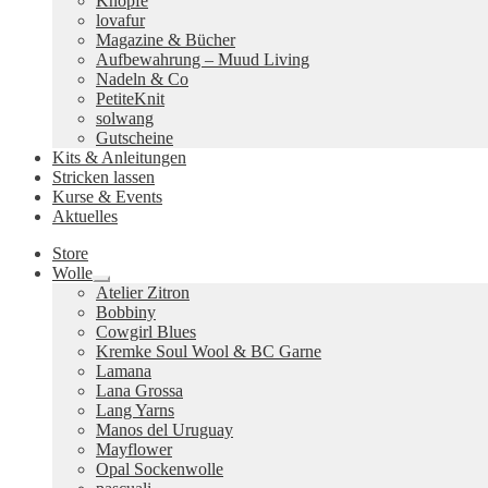
Knöpfe
lovafur
Magazine & Bücher
Aufbewahrung – Muud Living
Nadeln & Co
PetiteKnit
solwang
Gutscheine
Kits & Anleitungen
Stricken lassen
Kurse & Events
Aktuelles
Store
Wolle
Untermenü
Atelier Zitron
ausklappen
Bobbiny
Cowgirl Blues
Kremke Soul Wool & BC Garne
Lamana
Lana Grossa
Lang Yarns
Manos del Uruguay
Mayflower
Opal Sockenwolle