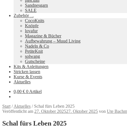
pascuali
Sandnesgarn
SALE
Zubehör
Untermenü
CocoKnits
ausklappen
Knöpfe
lovafur
Magazine & Bücher
Aufbewahrung – Muud Living
Nadeln & Co
PetiteKnit
solwang
Gutscheine
Kits & Anleitungen
Stricken lassen
Kurse & Events
Aktuelles
0,00
€
0 Artikel
Start
/
Aktuelles
/
Schal fürs Leben 2025
Veröffentlicht am
27. Oktober 2025
27. Oktober 2025
von
Ute Bach
Schal fürs Leben 2025