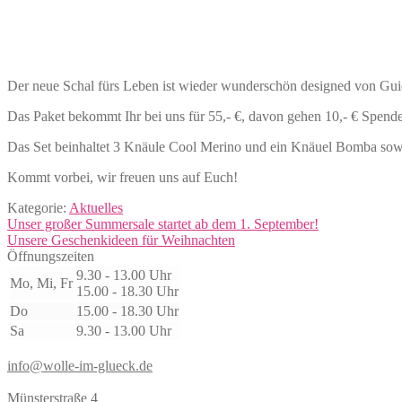
Der neue Schal fürs Leben ist wieder wunderschön designed von Guid
Das Paket bekommt Ihr bei uns für 55,- €, davon gehen 10,- € Spende
Das Set beinhaltet 3 Knäule Cool Merino und ein Knäuel Bomba sowi
Kommt vorbei, wir freuen uns auf Euch!
Kategorie:
Aktuelles
Beitragsnavigation
Vorheriger
Unser großer Summersale startet ab dem 1. September!
Beitrag:
Nächster
Unsere Geschenkideen für Weihnachten
Beitrag:
Öffnungszeiten
9.30 - 13.00 Uhr
Mo, Mi, Fr
15.00 - 18.30 Uhr
Do
15.00 - 18.30 Uhr
Sa
9.30 - 13.00 Uhr
info@wolle-im-glueck.de
Münsterstraße 4