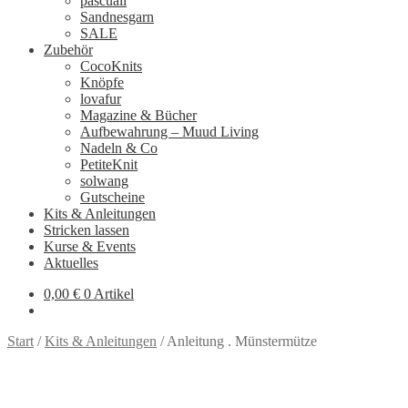
pascuali
Sandnesgarn
SALE
Zubehör
CocoKnits
Knöpfe
lovafur
Magazine & Bücher
Aufbewahrung – Muud Living
Nadeln & Co
PetiteKnit
solwang
Gutscheine
Kits & Anleitungen
Stricken lassen
Kurse & Events
Aktuelles
0,00
€
0 Artikel
Start
/
Kits & Anleitungen
/
Anleitung . Münstermütze