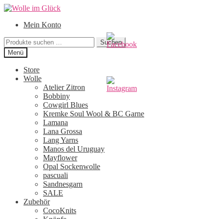
Zur
Zum
Navigation
Inhalt
Mein Konto
springen
springen
Suchen
Suchen
nach:
Menü
Store
Wolle
Atelier Zitron
Bobbiny
Cowgirl Blues
Kremke Soul Wool & BC Garne
Lamana
Lana Grossa
Lang Yarns
Manos del Uruguay
Mayflower
Opal Sockenwolle
pascuali
Sandnesgarn
SALE
Zubehör
CocoKnits