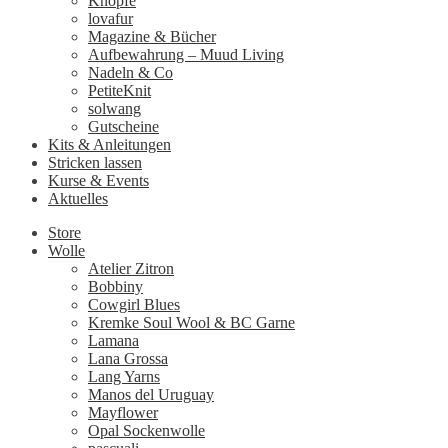
Knöpfe
lovafur
Magazine & Bücher
Aufbewahrung – Muud Living
Nadeln & Co
PetiteKnit
solwang
Gutscheine
Kits & Anleitungen
Stricken lassen
Kurse & Events
Aktuelles
Store
Wolle
Atelier Zitron
Bobbiny
Cowgirl Blues
Kremke Soul Wool & BC Garne
Lamana
Lana Grossa
Lang Yarns
Manos del Uruguay
Mayflower
Opal Sockenwolle