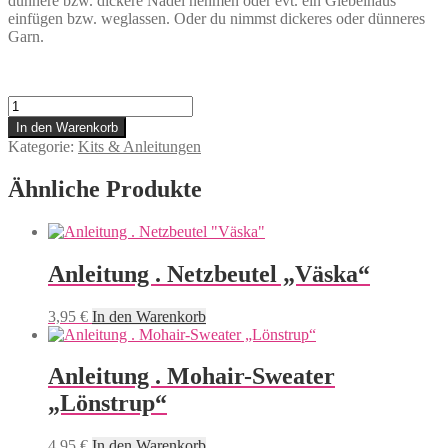
dünnere bzw. dickere Nadel nehmen oder evt. ein Giebelhaus
einfügen bzw. weglassen. Oder du nimmst dickeres oder dünneres
Garn.
Anleitung
.
In den Warenkorb
Münstermütze
Kategorie:
Kits & Anleitungen
Menge
Ähnliche Produkte
Anleitung . Netzbeutel „Väska“
3,95
€
In den Warenkorb
Anleitung . Mohair-Sweater
„Lönstrup“
4,95
€
In den Warenkorb