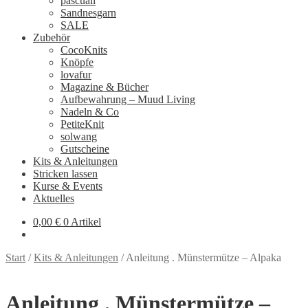
pascuali
Sandnesgarn
SALE
Zubehör
CocoKnits
Knöpfe
lovafur
Magazine & Bücher
Aufbewahrung – Muud Living
Nadeln & Co
PetiteKnit
solwang
Gutscheine
Kits & Anleitungen
Stricken lassen
Kurse & Events
Aktuelles
0,00
€
0 Artikel
Start
/
Kits & Anleitungen
/
Anleitung . Münstermütze – Alpaka
Anleitung . Münstermütze –