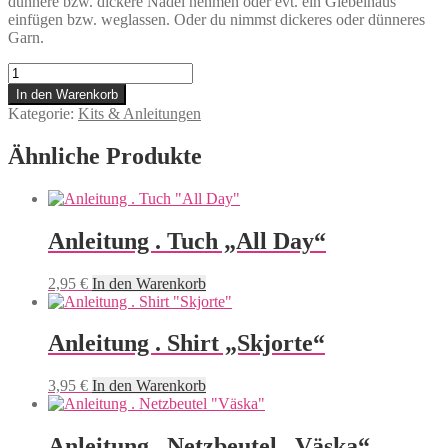
dünnere bzw. dickere Nadel nehmen oder evt. ein Giebelhaus
einfügen bzw. weglassen. Oder du nimmst dickeres oder dünneres
Garn.
Anleitung
.
In den Warenkorb
Münstermütze
Kategorie:
Kits & Anleitungen
-
Alpaka
Ähnliche Produkte
Menge
Anleitung . Tuch „All Day“
2,95
€
In den Warenkorb
Anleitung . Shirt „Skjorte“
3,95
€
In den Warenkorb
Anleitung . Netzbeutel „Väska“