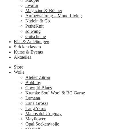
Knöpfe
lovafur
Magazine & Bücher
Aufbewahrung – Muud Living
Nadeln & Co
PetiteKnit
solwang
Gutscheine
Kits & Anleitungen
Stricken lassen
Kurse & Events
Aktuelles
Store
Wolle
Atelier Zitron
Bobbiny
Cowgirl Blues
Kremke Soul Wool & BC Garne
Lamana
Lana Grossa
Lang Yarns
Manos del Uruguay
Mayflower
Opal Sockenwolle