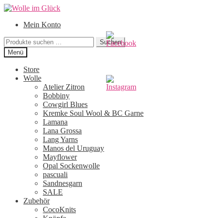
Zur
Zum
Navigation
Inhalt
Mein Konto
springen
springen
Suchen
Suchen
nach:
Menü
Store
Wolle
Atelier Zitron
Bobbiny
Cowgirl Blues
Kremke Soul Wool & BC Garne
Lamana
Lana Grossa
Lang Yarns
Manos del Uruguay
Mayflower
Opal Sockenwolle
pascuali
Sandnesgarn
SALE
Zubehör
CocoKnits