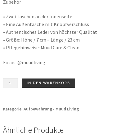
Zubehör
KURSE & EVENTS
• Zwei Taschen an der Innenseite
• Eine Außentasche mit Knopfverschluss
AKTUELLES
• Authentisches Leder von höchster Qualität
• Größe: Höhe / 7 cm – Länge / 23 cm
• Pflegehinweise: Muud Care & Clean
Fotos: @muudliving
Hattie
IN DEN WARENKORB
-
Nadeletui
Menge
Kategorie:
Aufbewahrung - Muud Living
Ähnliche Produkte