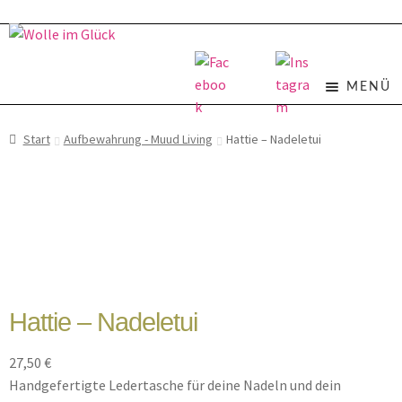
Zur
Zum
Navigation
Inhalt
springen
springen
MENÜ
STORE
Start
Aufbewahrung - Muud Living
Hattie – Nadeletui
WOLLE
ZUBEHÖR
KITS & ANLEITUNGEN
Hattie – Nadeletui
27,50
€
STRICKEN LASSEN
Handgefertigte Ledertasche für deine Nadeln und dein