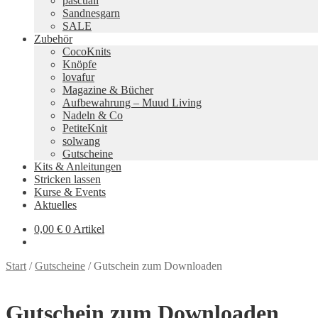
pascuali
Sandnesgarn
SALE
Zubehör
CocoKnits
Knöpfe
lovafur
Magazine & Bücher
Aufbewahrung – Muud Living
Nadeln & Co
PetiteKnit
solwang
Gutscheine
Kits & Anleitungen
Stricken lassen
Kurse & Events
Aktuelles
0,00
€
0 Artikel
Start
/
Gutscheine
/
Gutschein zum Downloaden
Gutschein zum Downloaden