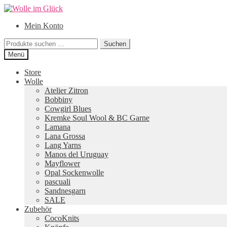
Zur
Zum
Navigation
Inhalt
Mein Konto
springen
springen
Suchen
Suchen
nach:
Menü
Store
Wolle
Atelier Zitron
Bobbiny
Cowgirl Blues
Kremke Soul Wool & BC Garne
Lamana
Lana Grossa
Lang Yarns
Manos del Uruguay
Mayflower
Opal Sockenwolle
pascuali
Sandnesgarn
SALE
Zubehör
CocoKnits