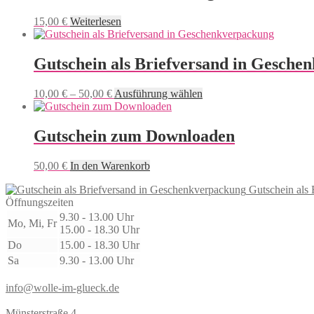
15,00
€
Weiterlesen
Gutschein als Briefversand in Gesche
Preisspanne:
Dieses
10,00
€
–
50,00
€
Ausführung wählen
10,00 €
Produkt
bis
weist
50,00 €
mehrere
Gutschein zum Downloaden
Varianten
auf.
50,00
€
In den Warenkorb
Die
Optionen
Gutschein als
können
Öffnungszeiten
auf
9.30 - 13.00 Uhr
der
Mo, Mi, Fr
15.00 - 18.30 Uhr
Produktseite
gewählt
Do
15.00 - 18.30 Uhr
werden
Sa
9.30 - 13.00 Uhr
info@wolle-im-glueck.de
Münsterstraße 4