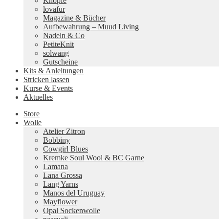
Knöpfe
lovafur
Magazine & Bücher
Aufbewahrung – Muud Living
Nadeln & Co
PetiteKnit
solwang
Gutscheine
Kits & Anleitungen
Stricken lassen
Kurse & Events
Aktuelles
Store
Wolle
Atelier Zitron
Bobbiny
Cowgirl Blues
Kremke Soul Wool & BC Garne
Lamana
Lana Grossa
Lang Yarns
Manos del Uruguay
Mayflower
Opal Sockenwolle