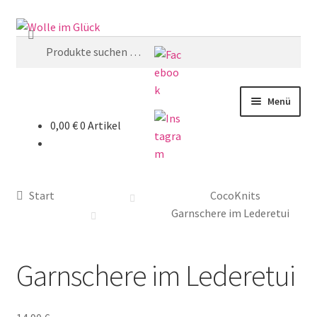
Zur
Zum
Suchen
Navigation
Inhalt
Suchen
springen
springen
nach:
Menü
0,00
€
0 Artikel
Store
Wolle
Start
CocoKnits
Zubehör
Garnschere im Lederetui
Kits & Anleitungen
Garnschere im Lederetui
Stricken lassen