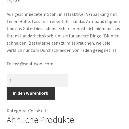
14,90
€
Kurse & Events
Aus geschmiedetem Stahl in attraktiver Verpackung mit
Aktuelles
Leder-Hülle. Lässt sich ebenfalls auf das Armband clippen.
Und das Gute: Diese kleine Schere mopst sich niemand aus
Ihrem Handarbeitskorb, um sie für andere Dinge (Blumen
schneiden, Bastelarbeiten) zu missbrauchen, weil sie
wirklich nur zum Durchschneiden von Fäden geeignet ist.
Fotos: @soul-wool.com
Garnschere
im
Lederetui
In den Warenkorb
Menge
Kategorie:
CocoKnits
Ähnliche Produkte