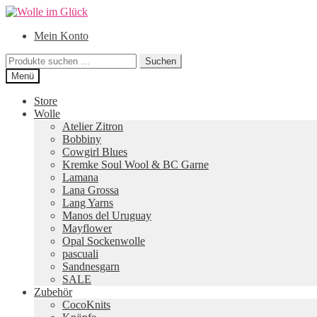
Zur
Zum
Navigation
Inhalt
Mein Konto
springen
springen
Suchen
Suchen
nach:
Menü
Store
Wolle
Atelier Zitron
Bobbiny
Cowgirl Blues
Kremke Soul Wool & BC Garne
Lamana
Lana Grossa
Lang Yarns
Manos del Uruguay
Mayflower
Opal Sockenwolle
pascuali
Sandnesgarn
SALE
Zubehör
CocoKnits