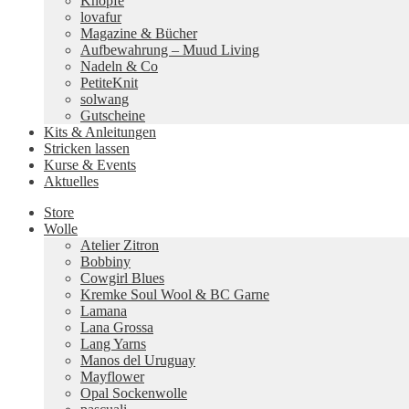
Knöpfe
lovafur
Magazine & Bücher
Aufbewahrung – Muud Living
Nadeln & Co
PetiteKnit
solwang
Gutscheine
Kits & Anleitungen
Stricken lassen
Kurse & Events
Aktuelles
Store
Wolle
Atelier Zitron
Bobbiny
Cowgirl Blues
Kremke Soul Wool & BC Garne
Lamana
Lana Grossa
Lang Yarns
Manos del Uruguay
Mayflower
Opal Sockenwolle