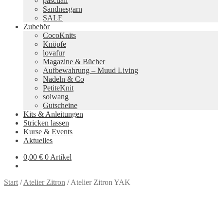
pascuali
Sandnesgarn
SALE
Zubehör
CocoKnits
Knöpfe
lovafur
Magazine & Bücher
Aufbewahrung – Muud Living
Nadeln & Co
PetiteKnit
solwang
Gutscheine
Kits & Anleitungen
Stricken lassen
Kurse & Events
Aktuelles
0,00
€
0 Artikel
Start
/
Atelier Zitron
/
Atelier Zitron YAK