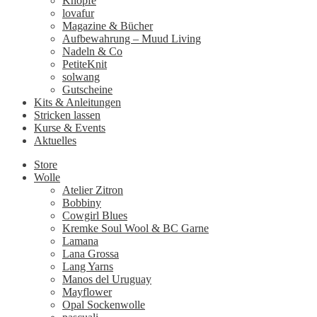
Knöpfe
lovafur
Magazine & Bücher
Aufbewahrung – Muud Living
Nadeln & Co
PetiteKnit
solwang
Gutscheine
Kits & Anleitungen
Stricken lassen
Kurse & Events
Aktuelles
Store
Wolle
Atelier Zitron
Bobbiny
Cowgirl Blues
Kremke Soul Wool & BC Garne
Lamana
Lana Grossa
Lang Yarns
Manos del Uruguay
Mayflower
Opal Sockenwolle