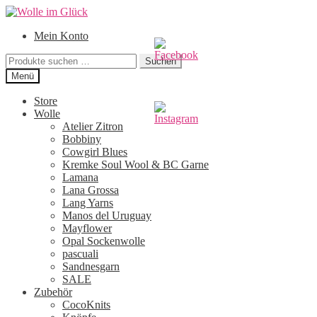
Zur
Zum
Navigation
Inhalt
Mein Konto
springen
springen
Suchen
Suchen
nach:
Menü
Store
Wolle
Atelier Zitron
Bobbiny
Cowgirl Blues
Kremke Soul Wool & BC Garne
Lamana
Lana Grossa
Lang Yarns
Manos del Uruguay
Mayflower
Opal Sockenwolle
pascuali
Sandnesgarn
SALE
Zubehör
CocoKnits