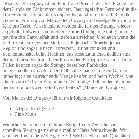
„Manos del Uruguay ist ein Fair Trade Projekt, welches Frauen auf
dem Lande ein Einkommen sichert. Das ungefärbte Garn wird in die
Dörfer zu den Frauen der Kooperative gefahren. Diese färben die
Garne im Auftrag von Manos del Uruguay in Kesselgrößen von drei
Kilo pro Farbe. Anschließend werden die fertigen Stränge wieder
abgeholt. Teilweise sind mehrere Färbe-Durchgänge nötig, um die
gewünschte Farbvielfalt und -tiefe zu erreichen. Und auch wenn die
Farbrezepte vorgegeben sind, so fällt je nach Färberin, je nach
Region und sogar je nach Jahreszeit, Luftfeuchtigkeit und
Sonnenintensität beim Trocknen das Resultat unterschiedlich aus,
denn all diese Faktoren beeinflussen den Färbeprozess. In seltenen
Fällen können sogar die Stränge desselben Farbbades
unterschiedlich aussehen. Deshalb sollte man bei diesen Garnen
unbedingt eine ausreichende Menge kaufen und beim Wechsel von
einem zum nächsten Strang noch über einige Reihen den alten und
neuen Strang abwechselnd verarbeiten.“ (Manos del Uruguay)
Von Manos del Uruguay führen wir folgende Qualitäten:
Alegria handgefärbt
Fino Minis
Wir arbeiten an unserem Online-Shop. In der Zwischenzeit
schreiben Sie uns gerne eine e-mail mit Ihrer Wunschwolle. Wir
schicken Ihnen die Wolle gerne zu! Wir bestellen auch Qualitäten