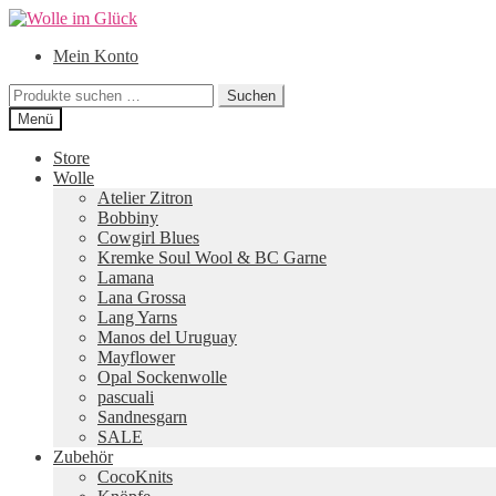
Zur
Zum
Navigation
Inhalt
Mein Konto
springen
springen
Suchen
Suchen
nach:
Menü
Store
Wolle
Atelier Zitron
Bobbiny
Cowgirl Blues
Kremke Soul Wool & BC Garne
Lamana
Lana Grossa
Lang Yarns
Manos del Uruguay
Mayflower
Opal Sockenwolle
pascuali
Sandnesgarn
SALE
Zubehör
CocoKnits