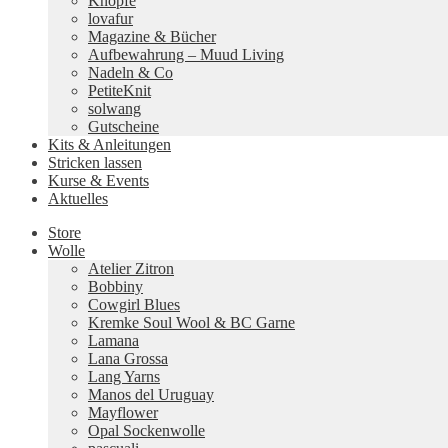
Knöpfe
lovafur
Magazine & Bücher
Aufbewahrung – Muud Living
Nadeln & Co
PetiteKnit
solwang
Gutscheine
Kits & Anleitungen
Stricken lassen
Kurse & Events
Aktuelles
Store
Wolle
Atelier Zitron
Bobbiny
Cowgirl Blues
Kremke Soul Wool & BC Garne
Lamana
Lana Grossa
Lang Yarns
Manos del Uruguay
Mayflower
Opal Sockenwolle