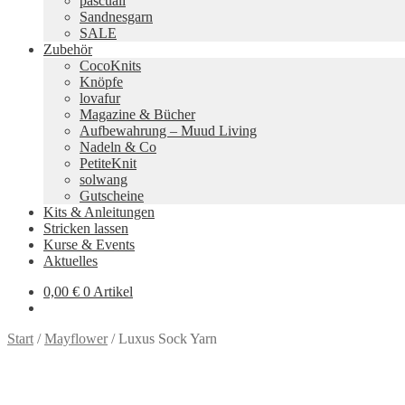
pascuali
Sandnesgarn
SALE
Zubehör
CocoKnits
Knöpfe
lovafur
Magazine & Bücher
Aufbewahrung – Muud Living
Nadeln & Co
PetiteKnit
solwang
Gutscheine
Kits & Anleitungen
Stricken lassen
Kurse & Events
Aktuelles
0,00
€
0 Artikel
Start
/
Mayflower
/
Luxus Sock Yarn